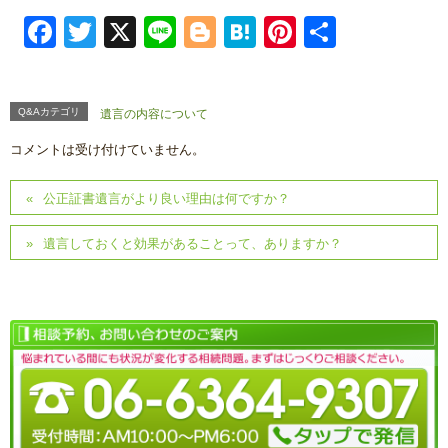
Facebook
Twitter
X
Line
Blogger
Hatena
Pinterest
共
有
Q&Aカテゴリ
遺言の内容について
コメントは受け付けていません。
公正証書遺言がより良い理由は何ですか？
遺言しておくと効果があることって、ありますか？