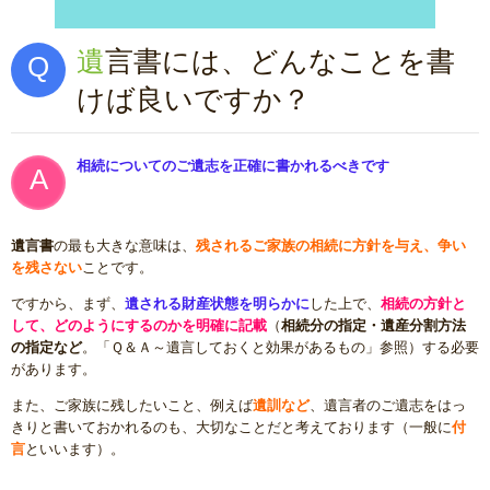
遺言書には、どんなことを書
けば良いですか？
相続についてのご遺志を正確に書かれるべきです
遺言書
の最も大きな意味は、
残されるご家族の相続に方針を与え、争い
を残さない
ことです。
ですから、まず、
遺される財産状態を明らかに
した上で、
相続の方針と
して、どのようにするのかを明確に記載
（
相続分の指定・遺産分割方法
の指定など
。「Ｑ＆Ａ～遺言しておくと効果があるもの」参照）する必要
があります。
また、ご家族に残したいこと、例えば
遺訓など
、遺言者のご遺志をはっ
きりと書いておかれるのも、大切なことだと考えております（一般に
付
言
といいます）。