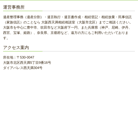
運営事務所
遺産整理事務（遺産分割）・遺言執行・遺言書作成・相続登記・相続放棄・民事信託
（家族信託）のことなら 大阪西天満相続相談室（大阪市北区）までご相談ください。
大阪市を中心に豊中市、吹田市など大阪府下一円、また兵庫県（神戸、尼崎、伊丹、
西宮、宝塚、姫路）、奈良県、京都府など、遠方の方にもご利用いただいておりま
す。
アクセス案内
所在地：〒530-0047
大阪市北区西天満5丁目9番16号
ダイアパレス西天満304号