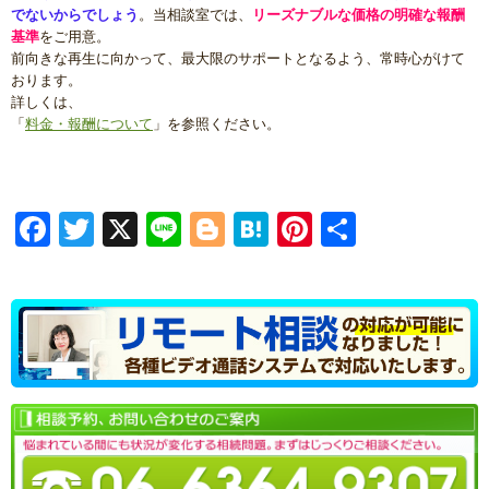
でないからでしょう
。当相談室では、
リーズナブルな価格の明確な報酬
基準
をご用意。
前向きな再生に向かって、最大限のサポートとなるよう、常時心がけて
おります。
詳しくは、
「
料金・報酬について
」を参照ください。
Facebook
Twitter
X
Line
Blogger
Hatena
Pinterest
共
有