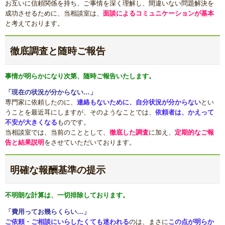
お互いに信頼関係を持ち、ご事情を深く理解し、間違いない問題解決を
成功させるために、当相談室は、
面談によるコミュニケーションが基本
と考えております。
徹底調査と随時ご報告
事情が明らかになり次第、随時ご報告いたします。
「現在の状況が分からない…」
専門家に依頼したのに、
連絡もないために、自分状況が分からない
とい
うことを最近耳にしますが、そのようなことでは、
依頼者は、かえって
不安が大きくなる
ものです。
当相談室では、当前のこととして、
徹底した調査
に加え、
定期的なご報
告と結果説明
をさせていただいております。
明確な報酬基準の提示
不明朗な計算は、一切排除しております。
「費用ってお幾らくらい…」
ご依頼・ご相談にいらしたくても迷われる
のは、まさに
この点が明らか