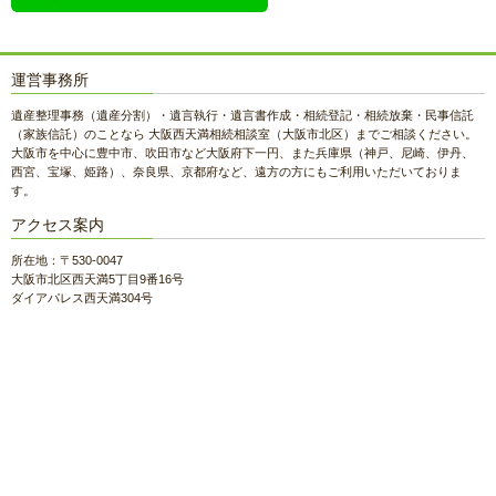
運営事務所
遺産整理事務（遺産分割）・遺言執行・遺言書作成・相続登記・相続放棄・民事信託
（家族信託）のことなら 大阪西天満相続相談室（大阪市北区）までご相談ください。
大阪市を中心に豊中市、吹田市など大阪府下一円、また兵庫県（神戸、尼崎、伊丹、
西宮、宝塚、姫路）、奈良県、京都府など、遠方の方にもご利用いただいておりま
す。
アクセス案内
所在地：〒530-0047
大阪市北区西天満5丁目9番16号
ダイアパレス西天満304号