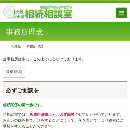
事務所理念
HOME
事務所理念
当事務所は常に、このように心がけております。
目次
[
表示
]
必ずご面談を
信頼関係の第一歩です。
当相談室では、
所属司法書士
と、
必ず面談
させていただいております。
お互いの顔を見て、話をすることによって、落ち着いて、より綿密にご
事情を考えることができます。