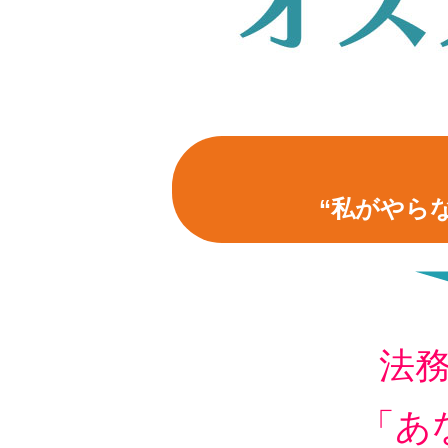
“私がやら
法
「あ