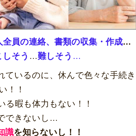
人全員の連絡、
書類の収集・作成
…
こしそう
…
難しそう
…
れているのに、休んで色々な手続き
い！！
いる暇も体力もない！！
でできないし…
知識
を知らないし！！