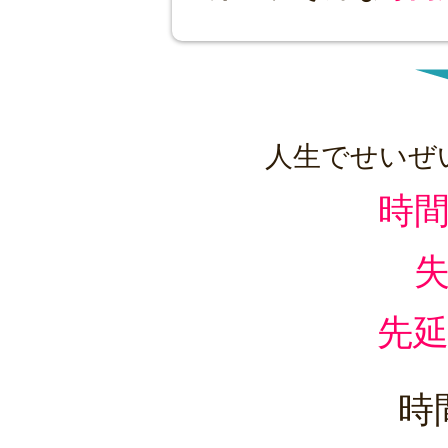
人生でせいぜ
時
先
時