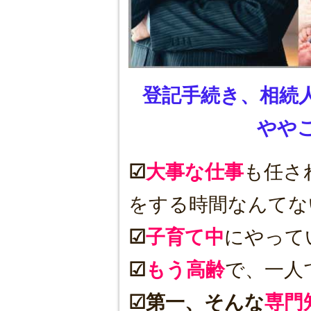
登記手続き、相続
やや
☑
大事な仕事
も任さ
をする時間なんてな
☑
子育て中
にやって
☑
もう高齢
で、一人
☑第一、そんな
専門