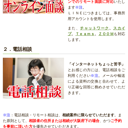
ンでのリモート面談に対応
いたし
ます
※注
。
ＬＩＮＥにつきましては、事務所
用アカウントを使用します。
また、
チャットワーク
、
スカイ
プ
、
Ｔｅａｍｓ
、
ＺＯＯＭ
も対応
します。
２．電話相談
「インターネットちょっと苦手」
とお感じの方には、電話相談をご
利用ください
※注
。メールや輸送
による資料の交換と合わせて、よ
り正確な回答に務めさせていただ
きます。
※注
：電話相談・リモート相談は、
相続案件に限らせていただます
。ま
た原則として、
相談者の住所または相続が大阪府下の場合
、かつ
ご予約
を事前に頂いた方
を優先させていただきます。