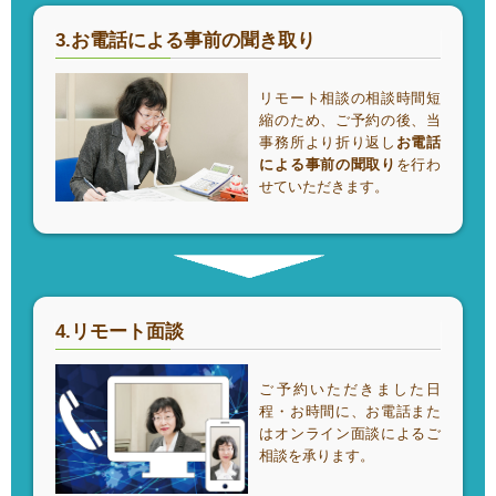
3.お電話による事前の聞き取り
リモート相談の相談時間短
縮のため、ご予約の後、当
事務所より折り返し
お電話
による事前の聞取り
を行わ
せていただきます。
4.リモート面談
ご予約いただきました日
程・お時間に、お電話また
はオンライン面談によるご
相談を承ります。