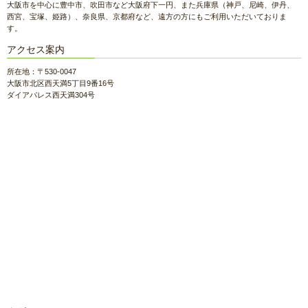
大阪市を中心に豊中市、吹田市など大阪府下一円、また兵庫県（神戸、尼崎、伊丹、
西宮、宝塚、姫路）、奈良県、京都府など、遠方の方にもご利用いただいておりま
す。
アクセス案内
所在地：〒530-0047
大阪市北区西天満5丁目9番16号
ダイアパレス西天満304号