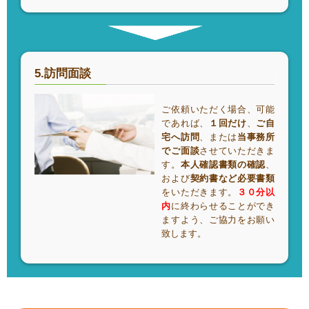
5.訪問面談
ご依頼いただく場合、可能
であれば、
１回だけ
、
ご自
宅へ訪問
、または
当事務所
でご面談
させていただきま
す。
本人確認書類の確認
、
および
契約書など必要書類
をいただきます。
３０分以
内
に終わらせることができ
ますよう、ご協力をお願い
致します。