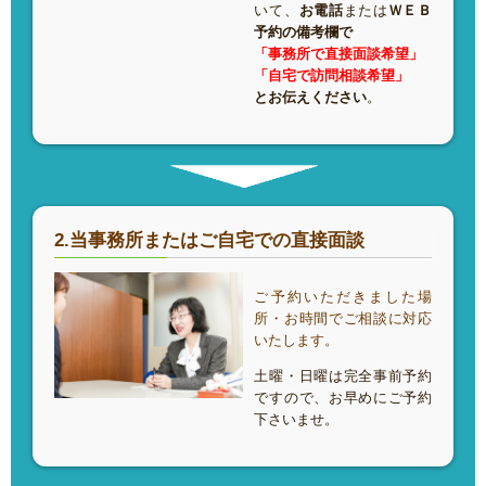
いて、
お電話
または
ＷＥＢ
予約の備考欄で
「事務所で直接面談希望」
「自宅で訪問相談希望」
とお伝えください
。
2.当事務所またはご自宅での直接面談
ご予約いただきました場
所・お時間でご相談に対応
いたします。
土曜・日曜は完全事前予約
ですので、お早めにご予約
下さいませ。