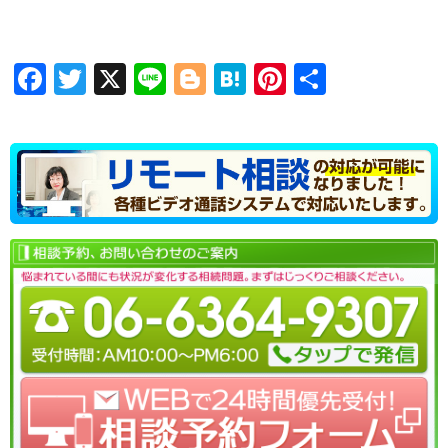
Facebook
Twitter
X
Line
Blogger
Hatena
Pinterest
共
有