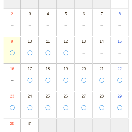
2
3
4
5
6
7
8
－
－
－
－
－
－
－
9
10
11
12
13
14
15
〇
〇
〇
〇
－
－
－
16
17
18
19
20
21
22
－
〇
〇
〇
〇
〇
〇
23
24
25
26
27
28
29
〇
〇
〇
〇
〇
〇
〇
30
31