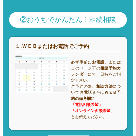
②おうちでかんたん！相続相談
１.ＷＥＢまたはお電話でご予約
必ず事前に
お電話
、または
このページ下の
相談予約カ
レンダー
にて、日時をご指
定下さい。
ご予約の際、
相談方法
につ
いて
お電話
または
ＷＥＢ予
約の備考欄
に
「電話相談希望」
「オンライン面談希望」
とお伝えください。