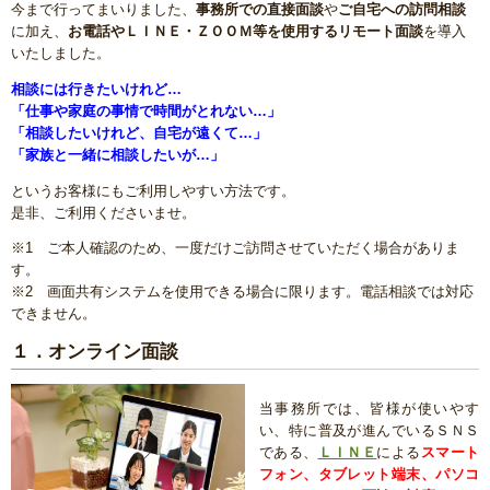
今まで行ってまいりました、
事務所での直接面談
や
ご自宅への訪問相談
に加え、
お電話やＬＩＮＥ・ＺＯＯＭ等を使用するリモート面談
を導入
いたしました。
相談には行きたいけれど…
「仕事や家庭の事情で時間がとれない…」
「相談したいけれど、自宅が遠くて…」
「家族と一緒に相談したいが…」
というお客様にもご利用しやすい方法です。
是非、ご利用くださいませ。
※1 ご本人確認のため、一度だけご訪問させていただく場合がありま
す。
※2 画面共有システムを使用できる場合に限ります。電話相談では対応
できません。
１．オンライン面談
当事務所では、皆様が使いやす
い、特に普及が進んでいるＳＮＳ
である、
ＬＩＮＥ
による
スマート
フォン、タブレット端末、パソコ