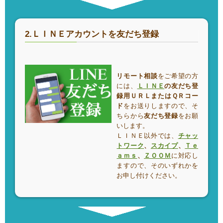
2.ＬＩＮＥアカウントを友だち登録
リモート相談
をご希望の方
には、
ＬＩＮＥ
の友だち登
録用ＵＲＬまたはＱＲコー
ド
をお送りしますので、そ
ちらから
友だち登録
をお願
いします。
ＬＩＮＥ以外では、
チャッ
トワーク
、
スカイプ
、
Ｔｅ
ａｍｓ
、
ＺＯＯＭ
に対応し
ますので、そのいずれかを
お申し付けください。