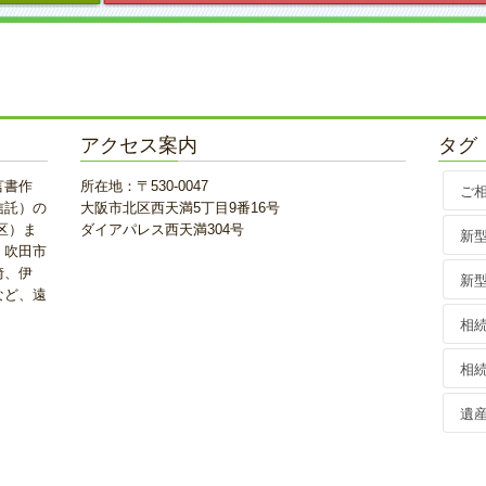
アクセス案内
タグ
言書作
所在地：〒530-0047
ご
信託）の
大阪市北区西天満5丁目9番16号
区）ま
ダイアパレス西天満304号
新
、吹田市
崎、伊
新
など、遠
相
相
遺