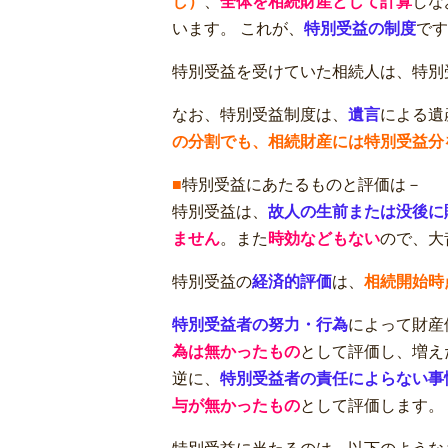
し）
、
全体を相続財産として計算
しな
います。 これが、
特別受益の制度
です
特別受益を受けていた相続人は、特別
なお、特別受益制度は、
遺言
による遺
の分割でも、相続財産には特別受益分
■
特別受益にあたるものと評価は－
特別受益は、
故人の生前または没後に
ません
。また
時効などもない
ので、大
特別受益の
経済的評価
は、
相続開始時
特別受益者の努力・行為
によって財産
為は無かったもの
として評価し、増え
逆に、
特別受益者の責任によらない事
与が無かったもの
として評価します。