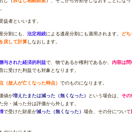
おし（
みなし相続財産
）、そこから分割をしなおすことになっ
。
受益者といいます。
産分割にも、
法定相続
による遺産分割にも適用されます。
どち
を戻して計算
しなおします。
贈与された経済的利益
で、物であるか権利であるか、
内容は問
昔に受けた利益でも対象となります。
点（故人が亡くなった時点）
でのものになります。
価値が
増えたまたは減った（無くなった）
という場合は、
その
た分・減った分は評価から外します。
情
で受けた財産が
減った（無くなった）
場合、その分について