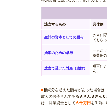
特別受益に当たるのは、以下のような
該当するもの
具体例
独立に際
生計の資本としての贈与
てもらっ
一人だけ
婚姻のための贈与
※費用の
遺言によ
遺言で受けた財産（遺贈）
ん。
■
相続分を超えた贈与があった場合は
故人のお子さんである
ＡさんＢさんＣ
は、開業資金として
６千万円
を生前に