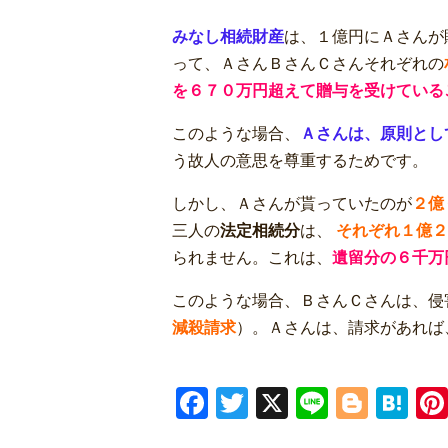
みなし相続財産
は、１億円にＡさんが
って、ＡさんＢさんＣさんそれぞれの
を６７０万円超えて贈与を受けている
このような場合、
Ａさんは、原則とし
う故人の意思を尊重するためです。
しかし、Ａさんが貰っていたのが
２億
三人の
法定相続分
は、
それぞれ１億２
られません。これは、
遺留分の６千万
このような場合、ＢさんＣさんは、侵
減殺請求
）。Ａさんは、請求があれば
Facebook
Twitter
X
Line
Blogg
Ha