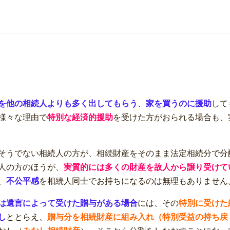
を他の相続人よりも多く出してもらう
、
家を買うのに援助
して
様々な理由で
特別な経済的援助
を受けた方がおられる場合も、
そうでない相続人の方が、相続財産をそのまま法定相続分で分
人の方のほうが、
実質的には多くの財産を故人から譲り受けて
、
不公平感
を相続人同士でお持ちになるのは無理もありません
は遺言によって受けた贈与がある場合
には、その
特別に受けた
し
ととらえ、
贈与分を相続財産に組み入れ（特別受益の持ち戻