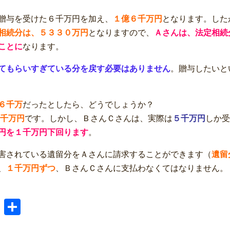
贈与を受けた６千万円を加え、
１億６千万円
となります。した
相続分は、５３３０万円
となりますので、
Ａさんは、法定相続
ことに
なります。
てもらいすぎている分を戻す必要はありません
。贈与したいと
６千万
だったとしたら、どうでしょうか？
千万円
です。しかし、ＢさんＣさんは、実際は
５千万円
しか受
円を１千万円下回ります
。
害されている遺留分をＡさんに請求することができます（
遺留
、
１千万円ずつ
、ＢさんＣさんに支払わなくてはなりません。
er
tena
Pinterest
共
有