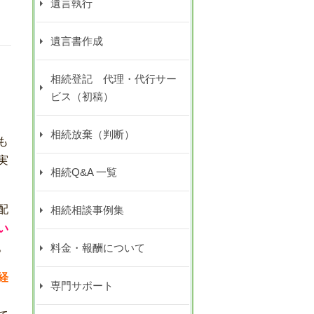
遺言執行
遺言書作成
相続登記 代理・代行サー
ビス（初稿）
相続放棄（判断）
も
実
相続Q&A 一覧
配
相続相談事例集
い
。
料金・報酬について
経
専門サポート