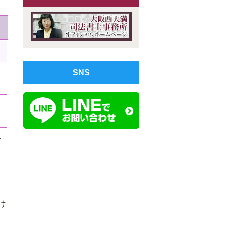
SNS
し
せ
け