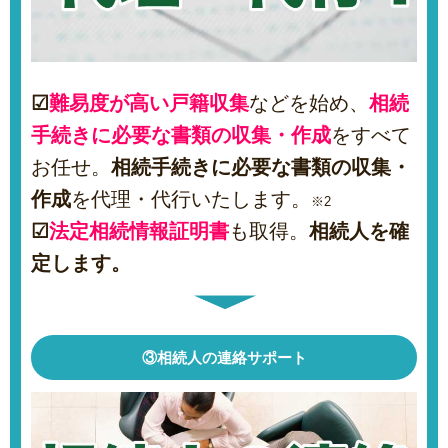
☑
難易度が高い戸籍収集
などを始め、
相続
手続きに必要な書類の収集・作成
をすべて
お任せ。
相続手続きに必要な書類の収集・
作成
を代理・代行いたします。
※2
☑
法定相続情報証明書
も取得。
相続人を確
定します。
③相続人の連絡サポート