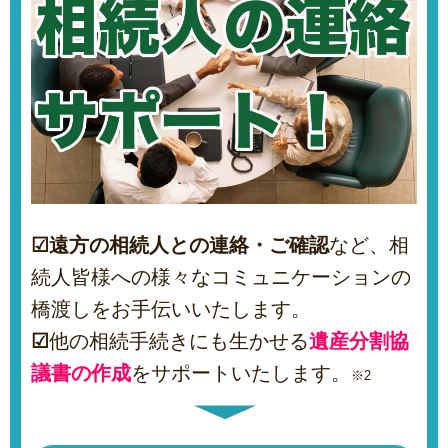
☑
遠方の相続人との連絡・ご確認
など、相
続人皆様への様々なコミュニケーションの
橋渡しをお手伝いいたします。
☑
他の相続手続きにも生かせる
遺産分割協
議書の作成
をサポートいたします。
※2