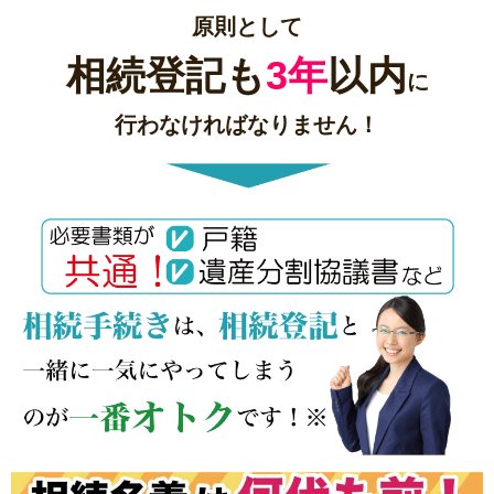
原則として
相続登記も
3年
以内
に
行わなければなりません！