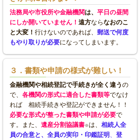
法務局や市役所や金融機関
は、
平日の昼間
にしか開いていません！
遠方
なら
なおのこ
と大変！
行けないのであれば、
郵送で何度
もやり取りが必要
になってしまいます。
３．書類や申請の様式が難しい！
金融機関や相続登記で手続きが全く違う
の
で、
各機関の形式に適合した書類等
でなけ
れば 相続手続きや登記ができません！！
必要な形式が整った書類や申請が必要
で
す。
また、
遺産分割協議書
は、
相続人全
※
員の合意と、全員の実印・印鑑証明
、
登