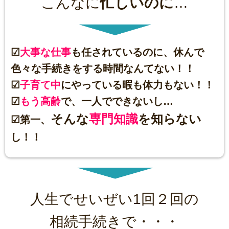
こんなに
忙しいのに
…
☑
大事な仕事
も任されているのに、休んで
色々な手続きをする時間なんてない！！
☑
子育て中
にやっている暇も体力もない！！
☑
もう高齢
で、一人でできないし…
そんな
専門知識
を知らない
☑第一、
し！！
人生でせいぜい1回２回の
相続手続きで・・・