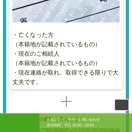
・亡くなった方
（本籍地が記載されているもの）
・現在のご相続人
（本籍地が記載されているもの）
・現在連絡が取れ、取得できる限りで大
丈夫です。
２.相続財産の資料を集めること
お電話でのご予約・お問い合わせ
受付時間：平日 10:00～18:00