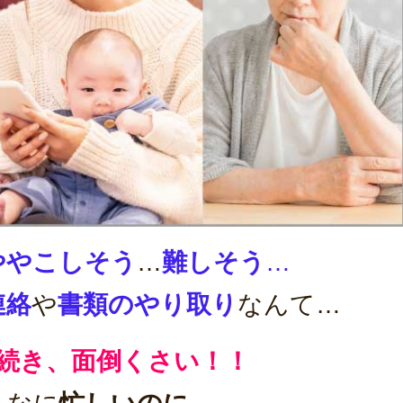
ややこしそう
…
難しそう
…
連絡
や
書類のやり取り
なんて…
続き、面倒くさい！！