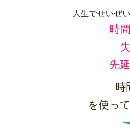
人生でせいぜい
時
先
時
を使っ