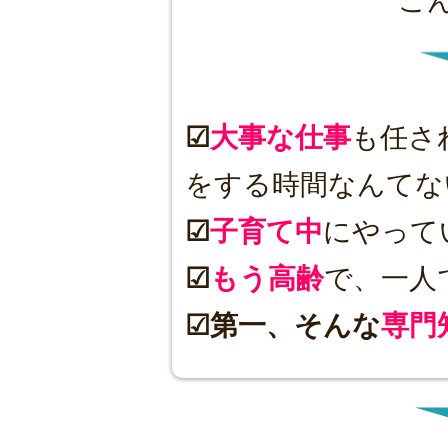
こ
☑
大事な仕事
も任さ
をする時間なんてな
☑
子育て中
にやって
☑
もう高齢
で、一人
☑第一、そんな
専門