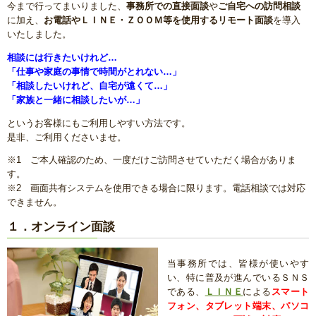
今まで行ってまいりました、
事務所での直接面談
や
ご自宅への訪問相談
に加え、
お電話やＬＩＮＥ・ＺＯＯＭ等を使用するリモート面談
を導入
いたしました。
相談には行きたいけれど…
「仕事や家庭の事情で時間がとれない…」
「相談したいけれど、自宅が遠くて…」
「家族と一緒に相談したいが…」
というお客様にもご利用しやすい方法です。
是非、ご利用くださいませ。
※1 ご本人確認のため、一度だけご訪問させていただく場合がありま
す。
※2 画面共有システムを使用できる場合に限ります。電話相談では対応
できません。
１．オンライン面談
当事務所では、皆様が使いやす
い、特に普及が進んでいるＳＮＳ
である、
ＬＩＮＥ
による
スマート
フォン、タブレット端末、パソコ