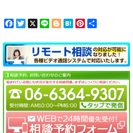
Facebook
Twitter
X
Line
Blogger
Hatena
Pinterest
共
有