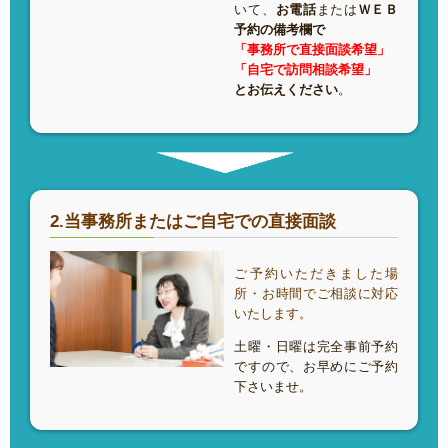
いて、
お電話
または
ＷＥＢ
予約の備考欄で
「事務所で直接面談希望」
「自宅で訪問相談希望」
とお伝えください
。
2.当事務所またはご自宅での直接面談
ご予約いただきました場
所・お時間でご相談に対応
いたします。
土曜・日曜は完全事前予約
ですので、お早めにご予約
下さいませ。