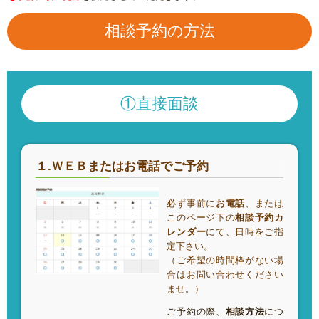
相談予約の方法
①直接面談
１.ＷＥＢまたはお電話でご予約
必ず事前に
お電話
、または
このページ下の
相談予約カ
レンダー
にて、日時をご指
定下さい。
（ご希望の時間枠がない場
合はお問い合わせください
ませ。）
ご予約の際、
相談方法
につ