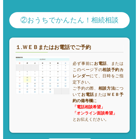
②おうちでかんたん！相続相談
１.ＷＥＢまたはお電話でご予約
必ず事前に
お電話
、または
このページ下の
相談予約カ
レンダー
にて、日時をご指
定下さい。
ご予約の際、
相談方法
につ
いて
お電話
または
ＷＥＢ予
約の備考欄
に
「電話相談希望」
「オンライン面談希望」
とお伝えください。