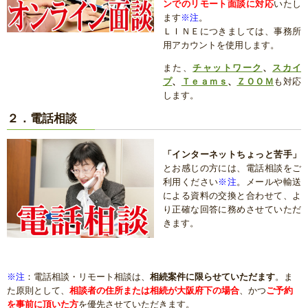
ンでのリモート面談に対応
いたし
ます
※注
。
ＬＩＮＥにつきましては、事務所
用アカウントを使用します。
また、
チャットワーク
、
スカイ
プ
、
Ｔｅａｍｓ
、
ＺＯＯＭ
も対応
します。
２．電話相談
「インターネットちょっと苦手」
とお感じの方には、電話相談をご
利用ください
※注
。メールや輸送
による資料の交換と合わせて、よ
り正確な回答に務めさせていただ
きます。
※注
：電話相談・リモート相談は、
相続案件に限らせていただます
。ま
た原則として、
相談者の住所または相続が大阪府下の場合
、かつ
ご予約
を事前に頂いた方
を優先させていただきます。