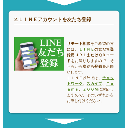
2.ＬＩＮＥアカウントを友だち登録
リモート相談
をご希望の方
には、
ＬＩＮＥ
の友だち登
録用ＵＲＬまたはＱＲコー
ド
をお送りしますので、そ
ちらから
友だち登録
をお願
いします。
ＬＩＮＥ以外では、
チャッ
トワーク
、
スカイプ
、
Ｔｅ
ａｍｓ
、
ＺＯＯＭ
に対応し
ますので、そのいずれかを
お申し付けください。