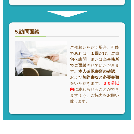
5.訪問面談
ご依頼いただく場合、可能
であれば、
１回だけ
、
ご自
宅へ訪問
、または
当事務所
でご面談
させていただきま
す。
本人確認書類の確認
、
および
契約書など必要書類
をいただきます。
３０分以
内
に終わらせることができ
ますよう、ご協力をお願い
致します。