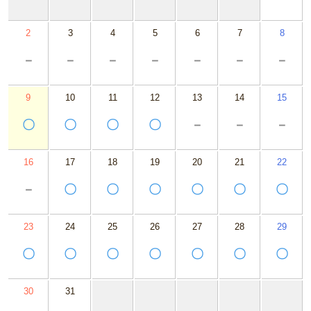
2
3
4
5
6
7
8
－
－
－
－
－
－
－
9
10
11
12
13
14
15
〇
〇
〇
〇
－
－
－
16
17
18
19
20
21
22
－
〇
〇
〇
〇
〇
〇
23
24
25
26
27
28
29
〇
〇
〇
〇
〇
〇
〇
30
31