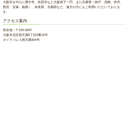
大阪市を中心に豊中市、吹田市など大阪府下一円、また兵庫県（神戸、尼崎、伊丹、
西宮、宝塚、姫路）、奈良県、京都府など、遠方の方にもご利用いただいておりま
す。
アクセス案内
所在地：〒530-0047
大阪市北区西天満5丁目9番16号
ダイアパレス西天満304号