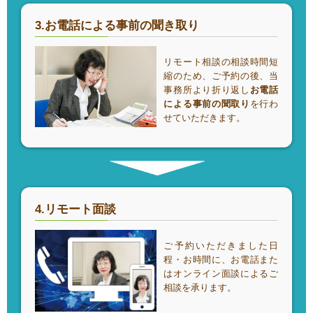
3.お電話による事前の聞き取り
リモート相談の相談時間短
縮のため、ご予約の後、当
事務所より折り返し
お電話
による事前の聞取り
を行わ
せていただきます。
4.リモート面談
ご予約いただきました日
程・お時間に、お電話また
はオンライン面談によるご
相談を承ります。